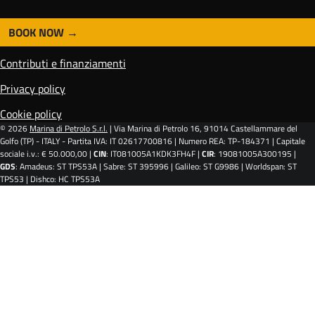
BOOK NOW
F
o
Contributi e finanziamenti
o
t
Privacy policy
e
Cookie policy
r
© 2026
Marina di Petrolo S.r.l.
| Via Marina di Petrolo 16, 91014 Castellammare del
Golfo (TP) - ITALY - Partita IVA: IT 02617700816 | Numero REA: TP-184371 | Capitale
sociale i.v.: € 50.000,00 |
CIN
: IT081005A1KDK3FH4F |
CIR
: 19081005A300195 |
GDS
: Amadeus: ST TPS53A | Sabre: ST 395996 | Galileo: ST G9986 | Worldspan: ST
TPS53 | Dishco: HC TPS53A