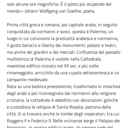
solo alcune ore magnifiche. È il posto più stupendo del
mondo.» Johann Wolfgang von Goethe, poeta.
Prima città greca e romana, poi capitale araba, in seguito
conquistata da normanni e svevi, questa è Palermo, un
luogo in cui convivono la preziosità arabesca e normanna,
il gusto barocco e liberty dei monumenti, palazzi e teatri,
ma anche dei giardini e dei mercati. L'influenza del passato
multietnico di Palermo è visibile nella Cattedrale,
maestoso edificio iniziato nel XII sec. e più volte
rimaneggiato, arricchito da una cupola settecentesca e un
campanile medievale.
Nata su una basilica preesistente, trasformata in moschea
dagli arabi e poi riconsegnata dai normanni alla religione
cristiana, la cattedrale è abbellita con decorazioni gotiche
e custodisce le reliquie di Santa Rosalia, patrona della
città. Vi si trovano anche le tombe degli imperatori, tra cui
Ruggero II e Federico II. Nelle vicinanze sorge il Palazzo dei
Normanni, in origine edificio arabo, da sempre sede del