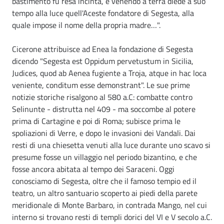
bastimento fu resa incinta, e venendo a terra diede a suo
tempo alla luce quell'Aceste fondatore di Segesta, alla
quale impose il nome della propria madre…".
Cicerone attribuisce ad Enea la fondazione di Segesta
dicendo "Segesta est Oppidum pervetustum in Sicilia,
Judices, quod ab Aenea fugiente a Troja, atque in hac loca
veniente, conditum esse demonstrant". Le sue prime
notizie storiche risalgono al 580 a.C: combatte contro
Selinunte - distrutta nel 409 - ma soccombe al potere
prima di Cartagine e poi di Roma; subisce prima le
spoliazioni di Verre, e dopo le invasioni dei Vandali. Dai
resti di una chiesetta venuti alla luce durante uno scavo si
presume fosse un villaggio nel periodo bizantino, e che
fosse ancora abitata al tempo dei Saraceni. Oggi
conosciamo di Segesta, oltre che il famoso tempio ed il
teatro, un altro santuario scoperto ai piedi della parete
meridionale di Monte Barbaro, in contrada Mango, nel cui
interno si trovano resti di templi dorici del VI e V secolo a.C.