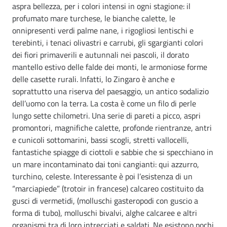
aspra bellezza, per i colori intensi in ogni stagione: il
profumato mare turchese, le bianche calette, le
onnipresenti verdi palme nane, i rigogliosi lentischi e
terebinti, i tenaci olivastri e carrubi, gli sgargianti colori
dei fiori primaverili e autunnali nei pascoli, il dorato
mantello estivo delle falde dei monti, le armoniose forme
delle casette rurali. Infatti, lo Zingaro è anche e
soprattutto una riserva del paesaggio, un antico sodalizio
dell’uomo con la terra. La costa è come un filo di perle
lungo sette chilometri. Una serie di pareti a picco, aspri
promontori, magnifiche calette, profonde rientranze, antri
e cunicoli sottomarini, bassi scogli, stretti vallocelli,
fantastiche spiagge di ciottoli e sabbie che si specchiano in
un mare incontaminato dai toni cangianti: qui azzurro,
turchino, celeste. Interessante è poi l’esistenza di un
“marciapiede” (trotoir in francese) calcareo costituito da
gusci di vermetidi, (molluschi gasteropodi con guscio a
forma di tubo), molluschi bivalvi, alghe calcaree e altri
organismi tra di loro intrecciati e saldati. Ne esistono pochi