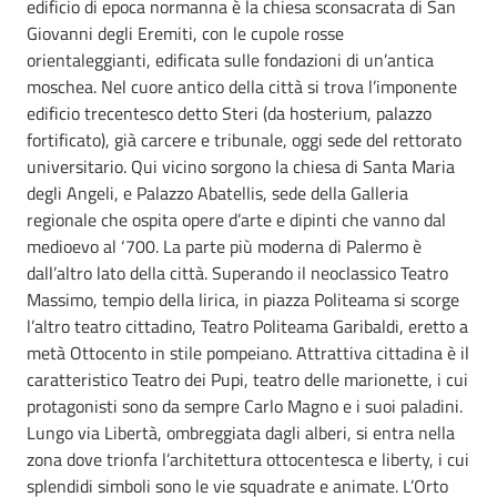
edificio di epoca normanna è la chiesa sconsacrata di San
Giovanni degli Eremiti, con le cupole rosse
orientaleggianti, edificata sulle fondazioni di un’antica
moschea. Nel cuore antico della città si trova l’imponente
edificio trecentesco detto Steri (da hosterium, palazzo
fortificato), già carcere e tribunale, oggi sede del rettorato
universitario. Qui vicino sorgono la chiesa di Santa Maria
degli Angeli, e Palazzo Abatellis, sede della Galleria
regionale che ospita opere d’arte e dipinti che vanno dal
medioevo al ‘700. La parte più moderna di Palermo è
dall’altro lato della città. Superando il neoclassico Teatro
Massimo, tempio della lirica, in piazza Politeama si scorge
l’altro teatro cittadino, Teatro Politeama Garibaldi, eretto a
metà Ottocento in stile pompeiano. Attrattiva cittadina è il
caratteristico Teatro dei Pupi, teatro delle marionette, i cui
protagonisti sono da sempre Carlo Magno e i suoi paladini.
Lungo via Libertà, ombreggiata dagli alberi, si entra nella
zona dove trionfa l’architettura ottocentesca e liberty, i cui
splendidi simboli sono le vie squadrate e animate. L’Orto