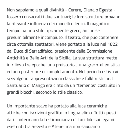
Non sappiamo a quali divinità - Cerere, Diana o Egesta -
fossero consacrati i due santuari; le loro strutture provano
la rilevante influenza dei modelli ellenici. Il magnifico
tempio ha uno stile tipicamente greco, anche se
presumibilmente incompiuto. Il teatro, che può contenere
circa ottomila spettatori, viene portato alla luce nel 1822
dal Duca di Serradifalco, presidente della Commissione
Antichità e Belle Arti della Sicilia. La sua struttura mette
in rilievo tre epoche: una preistorica, una greco-ellenistica
ed una posteriore di completamento. Nel periodo estivo vi
si svolgono rappresentazioni classiche e folkloristiche. Il
Santuario di Mango era cinto da un "temenos" costruito in
grandi blocchi, secondo lo stile classico.
Un importante scavo ha portato alla luce ceramiche
attiche con iscrizioni graffite in lingua elima. Tutti questi
dati confermano la testimonianza di Tucidide sui legami
esistenti tra Segesta e Atene, ma non sappiamo