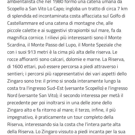
ambientalista che nel 1980 formò una catena umana da
Scopello a San Vito Lo Capo; ingloba un tratto di circa 7 km
di splendida ed incontaminata costa affacciata sul Golfo di
Castellammare ed una catena di montagne che, alle
piccole calette e ai suggestivi strapiombi sul mare, fa da
magnifica cornice. I rilievi più interessanti sono il Monte
Scardina, il Monte Passo del Lupo, il Monte Speziale che
con i suoi 913 metri è la cima più alta delle riserva. Le
rocce affioranti sono calcari, dolomie e marne. La Riserva,
di 1600 ettari, può essere percorsa a piedi attraverso i
sentieri; i percorsi più rappresentativi dei vari aspetti dello
Zingaro sono tre: il primo si snoda interamente lungo la
costa tra l'ingresso Sud-Est (versante Scopello) e l'ingresso
Nord (versante San Vito); il secondo interessa per metà il
precedente per poi inoltrarsi in una delle zone dello
Zingaro alto e fa ritorno al mare; il terzo, infine, il più
impegnativo, è praticamente un tour completo della
Riserva, interessando sia la costa che l’intera parte alta
della Riserva. Lo Zingaro vissuto a piedi incanta per la sua