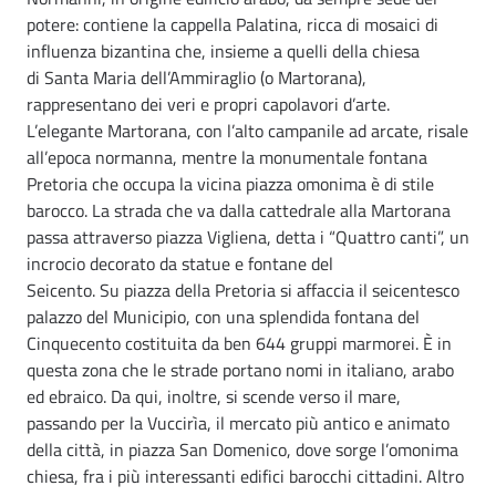
potere: contiene la cappella Palatina, ricca di mosaici di
influenza bizantina che, insieme a quelli della chiesa
di Santa Maria dell’Ammiraglio (o Martorana),
rappresentano dei veri e propri capolavori d’arte.
L’elegante Martorana, con l’alto campanile ad arcate, risale
all’epoca normanna, mentre la monumentale fontana
Pretoria che occupa la vicina piazza omonima è di stile
barocco. La strada che va dalla cattedrale alla Martorana
passa attraverso piazza Vigliena, detta i “Quattro canti”, un
incrocio decorato da statue e fontane del
Seicento. Su piazza della Pretoria si affaccia il seicentesco
palazzo del Municipio, con una splendida fontana del
Cinquecento costituita da ben 644 gruppi marmorei. È in
questa zona che le strade portano nomi in italiano, arabo
ed ebraico. Da qui, inoltre, si scende verso il mare,
passando per la Vuccirìa, il mercato più antico e animato
della città, in piazza San Domenico, dove sorge l’omonima
chiesa, fra i più interessanti edifici barocchi cittadini. Altro