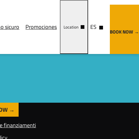
o sicuro
Promociones
ES
Location
BOOK NOW
Cosa vedere
Come arrivare
NOW
 e finanziamenti
licy