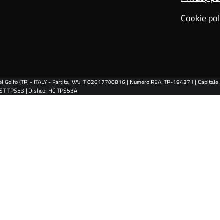
e
i
r
Cookie pol
o
n
l Golfo (TP) - ITALY - Partita IVA: IT 02617700816 | Numero REA: TP-184371 | Capitale s
: ST TPS53 | Dishco: HC TPS53A