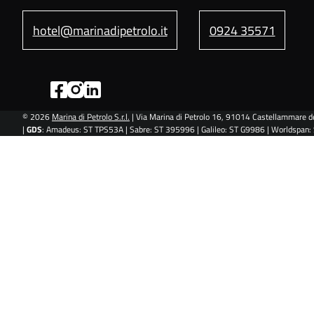
hotel@marinadipetrolo.it
0924 35571
© 2026
Marina di Petrolo S.r.l.
| Via Marina di Petrolo 16, 91014 Castellammare de
|
GDS
: Amadeus: ST TPS53A | Sabre: ST 395996 | Galileo: ST G9986 | Worldspan