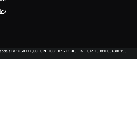
icy
ociale i.v.: € 50.000,00 |
CIN
: IT081005A1KDK3FH4F |
CIR
: 19081005A300195