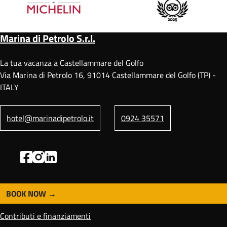
Marina di Petrolo S.r.l.
La tua vacanza a Castellammare del Golfo
Via Marina di Petrolo 16, 91014 Castellammare del Golfo (TP) -
ITALY
hotel@marinadipetrolo.it
0924 35571
BOOK NOW
F
o
Contributi e finanziamenti
o