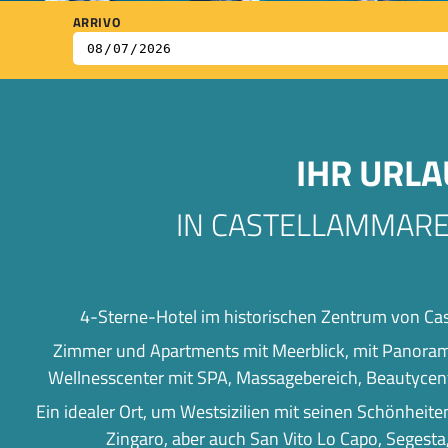
ARRIVO
IHR URL
IN CASTELLAMMARE
4-Sterne-Hotel im historischen Zentrum von Cast
Zimmer und Apartments mit Meerblick, mit Panoram
Wellnesscenter mit SPA, Massagebereich, Beautycente
Ein idealer Ort, um Westsizilien mit seinen Schönheite
Zingaro, aber auch San Vito Lo Capo, Segesta