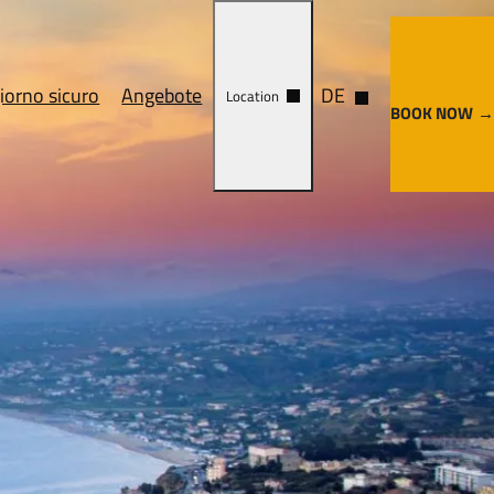
iorno sicuro
Angebote
DE
Location
BOOK NOW
andlung
Cosa vedere
Come arrivare
e