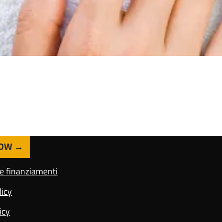
NOW
 e finanziamenti
licy
icy