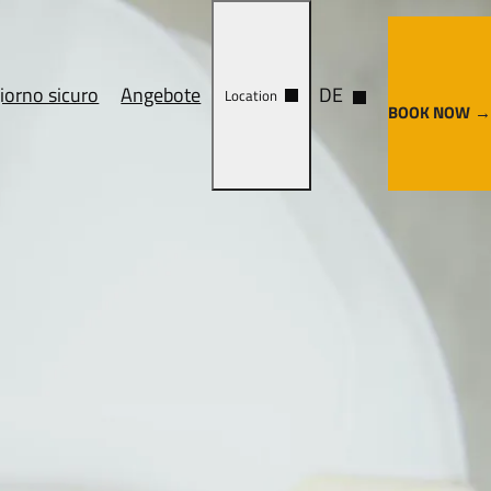
iorno sicuro
Angebote
DE
Location
BOOK NOW
andlung
Cosa vedere
Come arrivare
e