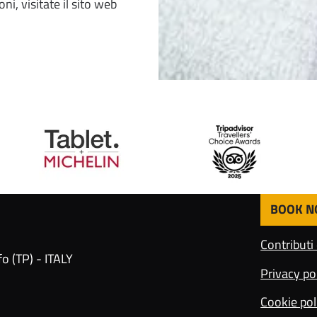
i, visitate il sito web
BOOK 
F
o
Contributi
o
o (TP) - ITALY
t
Privacy po
e
r
Cookie pol