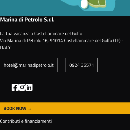
Marina di Petrolo S.r.l.
La tua vacanza a Castellammare del Golfo
Via Marina di Petrolo 16, 91014 Castellammare del Golfo (TP) -
ITALY
hotel@marinadipetrolo.it
0924 35571
BOOK NOW
F
o
Contributi e finanziamenti
o