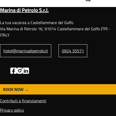
Marina di Petrolo S.r.l.
La tua vacanza a Castellammare del Golfo
Via Marina di Petrolo 16, 91014 Castellammare del Golfo (TP) -
ITALY
hotel@marinadipetrolo.it
0924 35571
BOOK NOW
F
o
Contributi e finanziamenti
o
t
Privacy policy