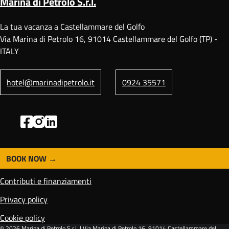
Marina di Petrolo S.r.l.
La tua vacanza a Castellammare del Golfo
Via Marina di Petrolo 16, 91014 Castellammare del Golfo (TP) -
ITALY
hotel@marinadipetrolo.it
0924 35571
BOOK NOW
F
o
Contributi e finanziamenti
o
t
Privacy policy
e
Cookie policy
r
© 2026
Marina di Petrolo S.r.l.
| Via Marina di Petrolo 16, 91014 Castellammare del