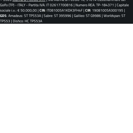
Golfo (TP) - ITALY - Partita IVA: IT 02617700816 | Numero REA: TP-184371 | Capitale
sociale i.v.: € 50.000,00 |
CIN
: IT081005A1KDK3FH4F |
CIR
: 19081005A300195 |
GDS
: Amadeus: ST TPS53A | Sabre: ST 395996 | Galileo: ST G9986 | Worldspan: ST
TPS53 | Dishco: HC TPS53A