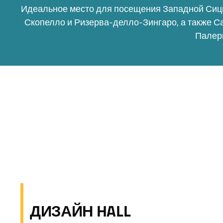
Идеальное место для посещения Западной Сицил
Скопелло и Ризерва-делло-Зингаро, а также Са
Палер
ДИЗАЙН HALL