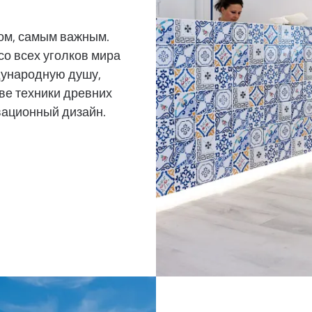
ом, самым важным.
со всех уголков мира
дународную душу,
тве техники древних
вационный дизайн.