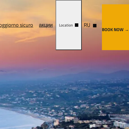
oggiorno sicuro
акции
RU
Location
BOOK NOW
 Trattamenti
Cosa vedere
ca
Come arrivare
nze