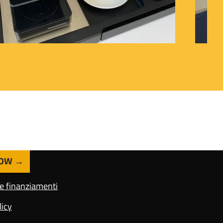
NOW
 e finanziamenti
licy