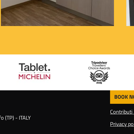
BOOK 
F
o
Contributi
o
o (TP) - ITALY
t
Privacy po
e