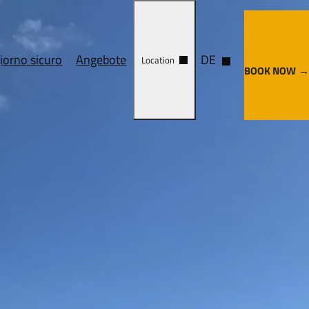
iorno sicuro
Angebote
DE
Location
BOOK NOW
andlung
Cosa vedere
Come arrivare
e