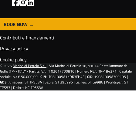
BOOK NOW
F
o
Contributi e finanziamenti
o
t
Privacy policy
e
Cookie policy
r
© 2026
Marina di Petrolo S.r.l.
| Via Marina di Petrolo 16, 91014 Castellammare del
Golfo (TP) - ITALY - Partita IVA: IT 02617700816 | Numero REA: TP-184371 | Capitale
sociale i.v.: € 50.000,00 |
CIN
: IT081005A1KDK3FH4F |
CIR
: 19081005A300195 |
GDS
: Amadeus: ST TPS53A | Sabre: ST 395996 | Galileo: ST G9986 | Worldspan: ST
TPS53 | Dishco: HC TPS53A