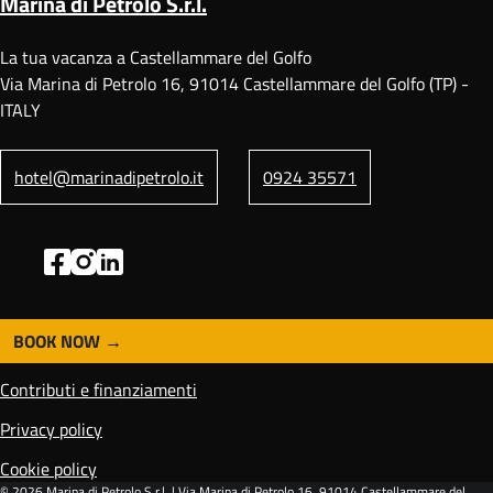
Marina di Petrolo S.r.l.
La tua vacanza a Castellammare del Golfo
Via Marina di Petrolo 16, 91014 Castellammare del Golfo (TP) -
ITALY
hotel@marinadipetrolo.it
0924 35571
BOOK NOW
F
o
Contributi e finanziamenti
o
t
Privacy policy
e
Cookie policy
r
© 2026
Marina di Petrolo S.r.l.
| Via Marina di Petrolo 16, 91014 Castellammare del