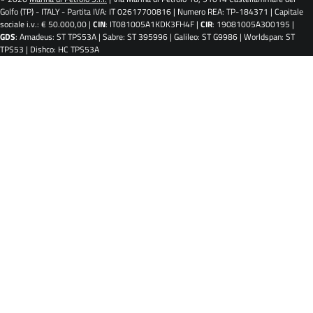
Golfo (TP) - ITALY - Partita IVA: IT 02617700816 | Numero REA: TP-184371 | Capitale
sociale i.v.: € 50.000,00 |
CIN
: IT081005A1KDK3FH4F |
CIR
: 19081005A300195 |
GDS
: Amadeus: ST TPS53A | Sabre: ST 395996 | Galileo: ST G9986 | Worldspan: ST
TPS53 | Dishco: HC TPS53A