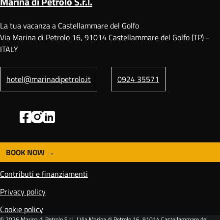
Marina di Petrolo S.r.l.
La tua vacanza a Castellammare del Golfo
Via Marina di Petrolo 16, 91014 Castellammare del Golfo (TP) -
ITALY
hotel@marinadipetrolo.it
0924 35571
BOOK NOW
F
o
Contributi e finanziamenti
o
t
Privacy policy
e
Cookie policy
r
© 2026
Marina di Petrolo S.r.l.
| Via Marina di Petrolo 16, 91014 Castellammare del