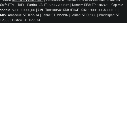
Golfo (TP) - ITALY - Partita IVA: IT 02617700816 | Numero REA: TP-184371 | Capitale
sociale i.v.: € 50.000,00 |
CIN
: IT081005A1KDK3FH4F |
CIR
: 19081005A300195 |
GDS
: Amadeus: ST TPS53A | Sabre: ST 395996 | Galileo: ST G9986 | Worldspan: ST
TPS53 | Dishco: HC TPS53A