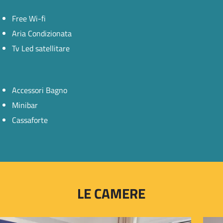
Free Wi-fi
Aria Condizionata
Tv Led satellitare
Accessori Bagno
Minibar
Cassaforte
LE CAMERE