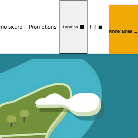
rno sicuro
Promotions
FR
Location
BOOK NOW
ements
Cosa vedere
Come arrivare