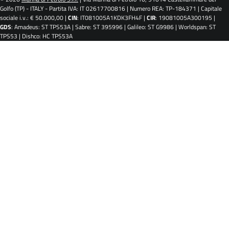
Golfo (TP) - ITALY - Partita IVA: IT 02617700816 | Numero REA: TP-184371 | Capitale
sociale i.v.: € 50.000,00 |
CIN
: IT081005A1KDK3FH4F |
CIR
: 19081005A300195 |
GDS
: Amadeus: ST TPS53A | Sabre: ST 395996 | Galileo: ST G9986 | Worldspan: ST
TPS53 | Dishco: HC TPS53A