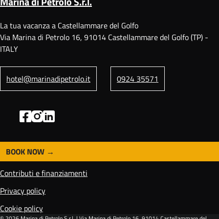
Marina di Petrolo S.r.l.
La tua vacanza a Castellammare del Golfo
Via Marina di Petrolo 16, 91014 Castellammare del Golfo (TP) -
ITALY
hotel@marinadipetrolo.it
0924 35571
BOOK NOW
F
o
Contributi e finanziamenti
o
t
Privacy policy
e
Cookie policy
r
© 2026
Marina di Petrolo S.r.l.
| Via Marina di Petrolo 16, 91014 Castellammare del