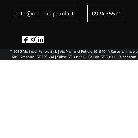
hotel@marinadipetrolo.it
0924 35571
© 2026
Marina di Petrolo S.r.l.
| Via Marina di Petrolo 16, 91014 Castellammare de
|
GDS
: Amadeus: ST TPS53A | Sabre: ST 395996 | Galileo: ST G9986 | Worldspan