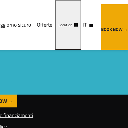
ggiorno sicuro
Offerte
IT
Location
BOOK NOW
Trattamenti
Cosa vedere
ca
Come arrivare
nze
NOW
 e finanziamenti
licy