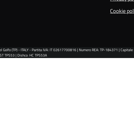
e
i
r
Cookie pol
o
n
l Golfo (TP) - ITALY - Partita IVA: IT 02617700816 | Numero REA: TP-184371 | Capitale s
: ST TPS53 | Dishco: HC TPS53A