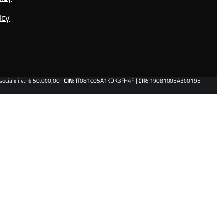
icy
ociale i.v.: € 50.000,00 |
CIN
: IT081005A1KDK3FH4F |
CIR
: 19081005A300195