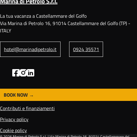
Marina di Petrolo S.r.l.
La tua vacanza a Castellammare del Golfo
Via Marina di Petrolo 16, 91014 Castellammare del Golfo (TP) -
ITALY
hotel@marinadipetrolo.it
0924 35571
BOOK NOW
F
o
Contributi e finanziamenti
o
t
Privacy policy
e
Cookie policy
r
© 2026
Marina di Petrolo S.r.l.
| Via Marina di Petrolo 16, 91014 Castellammare del