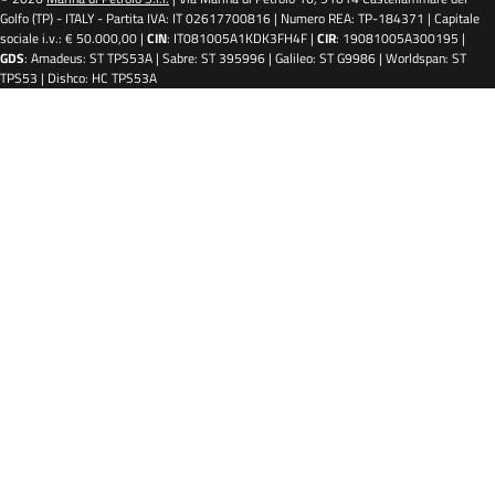
Golfo (TP) - ITALY - Partita IVA: IT 02617700816 | Numero REA: TP-184371 | Capitale
sociale i.v.: € 50.000,00 |
CIN
: IT081005A1KDK3FH4F |
CIR
: 19081005A300195 |
GDS
: Amadeus: ST TPS53A | Sabre: ST 395996 | Galileo: ST G9986 | Worldspan: ST
TPS53 | Dishco: HC TPS53A