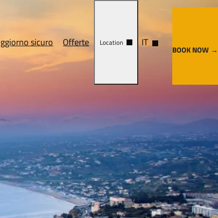
ggiorno sicuro
Offerte
IT
Location
BOOK NOW
Trattamenti
Cosa vedere
ca
Come arrivare
nze