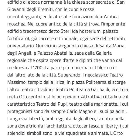
edificio di epoca normanna è la chiesa sconsacrata di San
Giovanni degli Eremiti, con le cupole rosse
orientaleggianti, edificata sulle fondazioni di un’antica
moschea. Nel cuore antico della città si trova l’imponente
edificio trecentesco detto Steri (da hosterium, palazzo
fortificato), già carcere e tribunale, oggi sede del rettorato
universitario. Qui vicino sorgono la chiesa di Santa Maria
degli Angeli, e Palazzo Abatellis, sede della Galleria
regionale che ospita opere d’arte e dipinti che vanno dal
medioevo al ‘700. La parte più moderna di Palermo è
dall’altro lato della città. Superando il neoclassico Teatro
Massimo, tempio della lirica, in piazza Politeama si scorge
l’altro teatro cittadino, Teatro Politeama Garibaldi, eretto a
metà Ottocento in stile pompeiano. Attrattiva cittadina è il
caratteristico Teatro dei Pupi, teatro delle marionette, i cui
protagonisti sono da sempre Carlo Magno e i suoi paladini.
Lungo via Libertà, ombreggiata dagli alberi, si entra nella
zona dove trionfa l’architettura ottocentesca e liberty, i cui
splendidi simboli sono le vie squadrate e animate. L’Orto