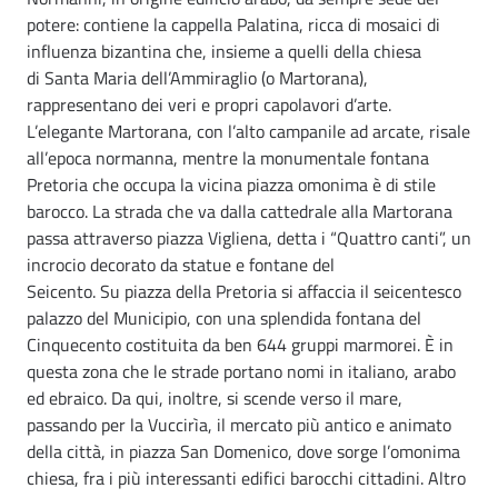
potere: contiene la cappella Palatina, ricca di mosaici di
influenza bizantina che, insieme a quelli della chiesa
di Santa Maria dell’Ammiraglio (o Martorana),
rappresentano dei veri e propri capolavori d’arte.
L’elegante Martorana, con l’alto campanile ad arcate, risale
all’epoca normanna, mentre la monumentale fontana
Pretoria che occupa la vicina piazza omonima è di stile
barocco. La strada che va dalla cattedrale alla Martorana
passa attraverso piazza Vigliena, detta i “Quattro canti”, un
incrocio decorato da statue e fontane del
Seicento. Su piazza della Pretoria si affaccia il seicentesco
palazzo del Municipio, con una splendida fontana del
Cinquecento costituita da ben 644 gruppi marmorei. È in
questa zona che le strade portano nomi in italiano, arabo
ed ebraico. Da qui, inoltre, si scende verso il mare,
passando per la Vuccirìa, il mercato più antico e animato
della città, in piazza San Domenico, dove sorge l’omonima
chiesa, fra i più interessanti edifici barocchi cittadini. Altro