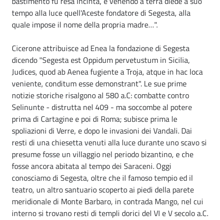
bastimento fu resa incinta, e venendo a terra diede a suo
tempo alla luce quell'Aceste fondatore di Segesta, alla
quale impose il nome della propria madre…".
Cicerone attribuisce ad Enea la fondazione di Segesta
dicendo "Segesta est Oppidum pervetustum in Sicilia,
Judices, quod ab Aenea fugiente a Troja, atque in hac loca
veniente, conditum esse demonstrant". Le sue prime
notizie storiche risalgono al 580 a.C: combatte contro
Selinunte - distrutta nel 409 - ma soccombe al potere
prima di Cartagine e poi di Roma; subisce prima le
spoliazioni di Verre, e dopo le invasioni dei Vandali. Dai
resti di una chiesetta venuti alla luce durante uno scavo si
presume fosse un villaggio nel periodo bizantino, e che
fosse ancora abitata al tempo dei Saraceni. Oggi
conosciamo di Segesta, oltre che il famoso tempio ed il
teatro, un altro santuario scoperto ai piedi della parete
meridionale di Monte Barbaro, in contrada Mango, nel cui
interno si trovano resti di templi dorici del VI e V secolo a.C.