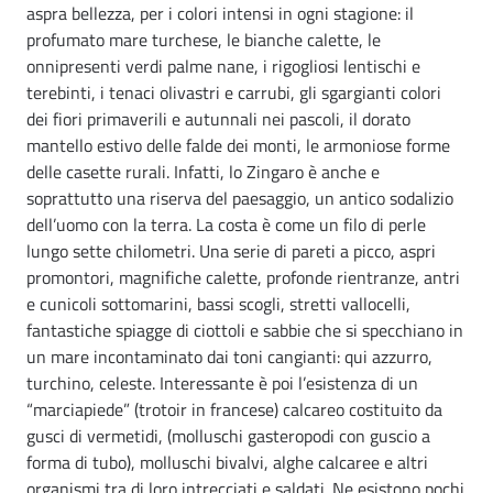
aspra bellezza, per i colori intensi in ogni stagione: il
profumato mare turchese, le bianche calette, le
onnipresenti verdi palme nane, i rigogliosi lentischi e
terebinti, i tenaci olivastri e carrubi, gli sgargianti colori
dei fiori primaverili e autunnali nei pascoli, il dorato
mantello estivo delle falde dei monti, le armoniose forme
delle casette rurali. Infatti, lo Zingaro è anche e
soprattutto una riserva del paesaggio, un antico sodalizio
dell’uomo con la terra. La costa è come un filo di perle
lungo sette chilometri. Una serie di pareti a picco, aspri
promontori, magnifiche calette, profonde rientranze, antri
e cunicoli sottomarini, bassi scogli, stretti vallocelli,
fantastiche spiagge di ciottoli e sabbie che si specchiano in
un mare incontaminato dai toni cangianti: qui azzurro,
turchino, celeste. Interessante è poi l’esistenza di un
“marciapiede” (trotoir in francese) calcareo costituito da
gusci di vermetidi, (molluschi gasteropodi con guscio a
forma di tubo), molluschi bivalvi, alghe calcaree e altri
organismi tra di loro intrecciati e saldati. Ne esistono pochi