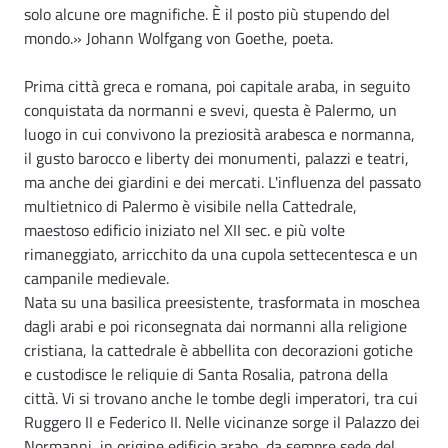
solo alcune ore magnifiche. È il posto più stupendo del
mondo.» Johann Wolfgang von Goethe, poeta.
Prima città greca e romana, poi capitale araba, in seguito
conquistata da normanni e svevi, questa è Palermo, un
luogo in cui convivono la preziosità arabesca e normanna,
il gusto barocco e liberty dei monumenti, palazzi e teatri,
ma anche dei giardini e dei mercati. L'influenza del passato
multietnico di Palermo è visibile nella Cattedrale,
maestoso edificio iniziato nel XII sec. e più volte
rimaneggiato, arricchito da una cupola settecentesca e un
campanile medievale.
Nata su una basilica preesistente, trasformata in moschea
dagli arabi e poi riconsegnata dai normanni alla religione
cristiana, la cattedrale è abbellita con decorazioni gotiche
e custodisce le reliquie di Santa Rosalia, patrona della
città. Vi si trovano anche le tombe degli imperatori, tra cui
Ruggero II e Federico II. Nelle vicinanze sorge il Palazzo dei
Normanni, in origine edificio arabo, da sempre sede del