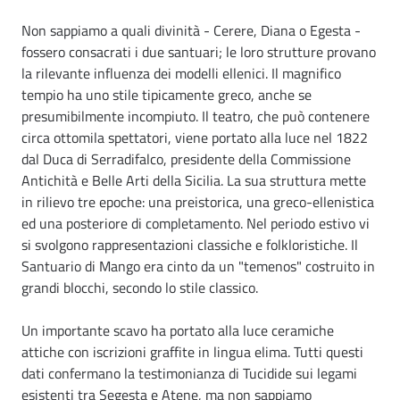
Non sappiamo a quali divinità - Cerere, Diana o Egesta -
fossero consacrati i due santuari; le loro strutture provano
la rilevante influenza dei modelli ellenici. Il magnifico
tempio ha uno stile tipicamente greco, anche se
presumibilmente incompiuto. Il teatro, che può contenere
circa ottomila spettatori, viene portato alla luce nel 1822
dal Duca di Serradifalco, presidente della Commissione
Antichità e Belle Arti della Sicilia. La sua struttura mette
in rilievo tre epoche: una preistorica, una greco-ellenistica
ed una posteriore di completamento. Nel periodo estivo vi
si svolgono rappresentazioni classiche e folkloristiche. Il
Santuario di Mango era cinto da un "temenos" costruito in
grandi blocchi, secondo lo stile classico.
Un importante scavo ha portato alla luce ceramiche
attiche con iscrizioni graffite in lingua elima. Tutti questi
dati confermano la testimonianza di Tucidide sui legami
esistenti tra Segesta e Atene, ma non sappiamo