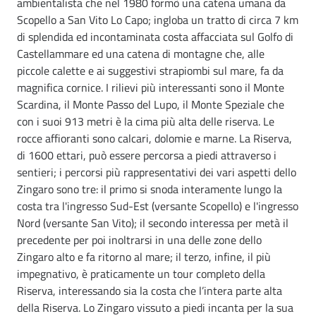
ambientalista che nel 1980 formò una catena umana da
Scopello a San Vito Lo Capo; ingloba un tratto di circa 7 km
di splendida ed incontaminata costa affacciata sul Golfo di
Castellammare ed una catena di montagne che, alle
piccole calette e ai suggestivi strapiombi sul mare, fa da
magnifica cornice. I rilievi più interessanti sono il Monte
Scardina, il Monte Passo del Lupo, il Monte Speziale che
con i suoi 913 metri è la cima più alta delle riserva. Le
rocce affioranti sono calcari, dolomie e marne. La Riserva,
di 1600 ettari, può essere percorsa a piedi attraverso i
sentieri; i percorsi più rappresentativi dei vari aspetti dello
Zingaro sono tre: il primo si snoda interamente lungo la
costa tra l'ingresso Sud-Est (versante Scopello) e l'ingresso
Nord (versante San Vito); il secondo interessa per metà il
precedente per poi inoltrarsi in una delle zone dello
Zingaro alto e fa ritorno al mare; il terzo, infine, il più
impegnativo, è praticamente un tour completo della
Riserva, interessando sia la costa che l’intera parte alta
della Riserva. Lo Zingaro vissuto a piedi incanta per la sua