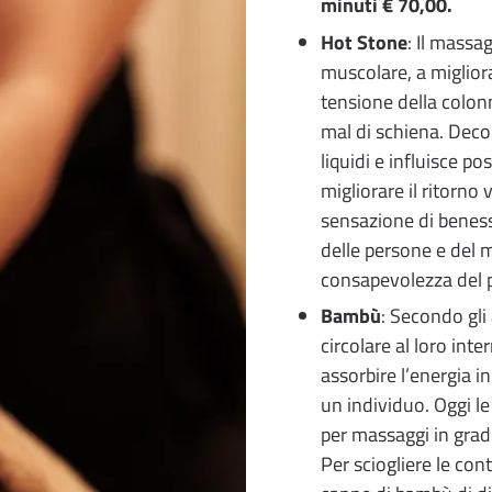
minuti € 70,00.
Hot Stone
: Il massa
muscolare, a migliorar
tensione della colonn
mal di schiena. Decong
liquidi e influisce po
migliorare il ritorn
sensazione di benesse
delle persone e del 
consapevolezza del 
Bambù
: Secondo gli 
circolare al loro int
assorbire l’energia in
un individuo. Oggi l
per massaggi in grado
Per sciogliere le con