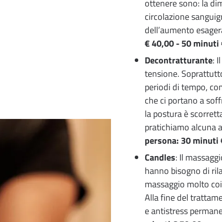
ottenere sono: la di
circolazione sanguign
dell’aumento esager
€ 40,00 - 50 minuti
Decontratturante
: 
tensione. Soprattutt
periodi di tempo, co
che ci portano a soffri
la postura è scorrett
pratichiamo alcuna at
persona: 30 minuti 
Candles
: Il massagg
hanno bisogno di rila
massaggio molto coin
Alla fine del trattame
e antistress perman