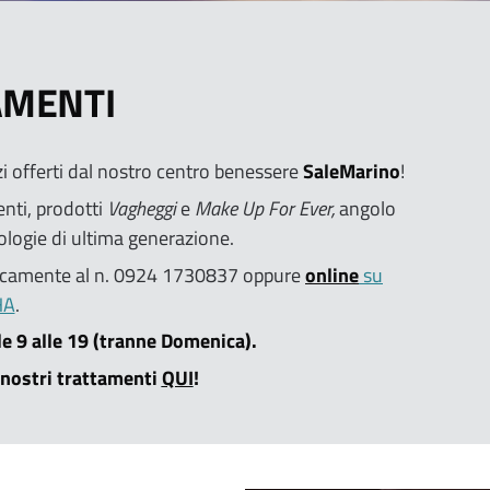
AMENTI
zi offerti dal nostro centro benessere
SaleMarino
!
nti, prodotti
Vagheggi
e
Make Up For Ever,
angolo
ologie di ultima generazione.
nicamente al n. 0924 1730837 oppure
online
su
HA
.
lle 9 alle 19 (tranne Domenica).
 nostri trattamenti
QUI
!