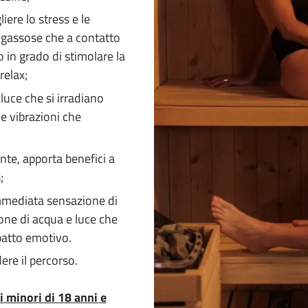
liere lo stress e le
e gassose che a contatto
in grado di stimolare la
relax;
a luce che si irradiano
e vibrazioni che
nte, apporta benefici a
;
mmediata sensazione di
ione di acqua e luce che
patto emotivo.
ere il percorso.
i minori di 18 anni e