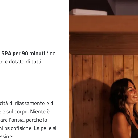
a
SPA
per 90 minuti
fino
e dotato di tutti i
cità di rilassamento e di
e e sul corpo. Niente è
are l'ansia, perché la
i psicofisiche. La pelle si
ssine;