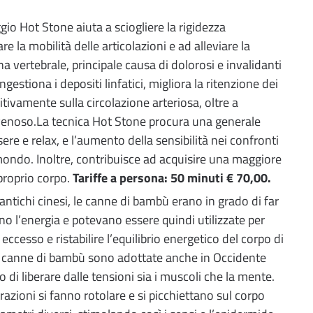
ggio Hot Stone aiuta a sciogliere la rigidezza
e la mobilità delle articolazioni e ad alleviare la
a vertebrale, principale causa di dolorosi e invalidanti
estiona i depositi linfatici, migliora la ritenzione dei
sitivamente sulla circolazione arteriosa, oltre a
o venoso.La tecnica Hot Stone procura una generale
re e relax, e l’aumento della sensibilità nei confronti
mondo. Inoltre, contribuisce ad acquisire una maggiore
proprio corpo.
Tariffe a persona: 50 minuti € 70,00.
antichi cinesi, le canne di bambù erano in grado di far
erno l’energia e potevano essere quindi utilizzate per
 eccesso e ristabilire l’equilibrio energetico del corpo di
e canne di bambù sono adottate anche in Occidente
 di liberare dalle tensioni sia i muscoli che la mente.
trazioni si fanno rotolare e si picchiettano sul corpo