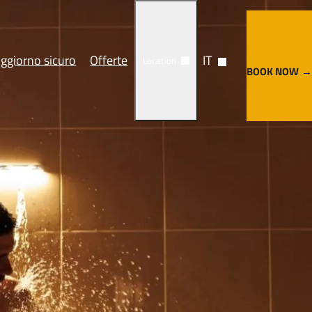
ggiorno sicuro
Offerte
IT
Location
BOOK NOW
Trattamenti
Cosa vedere
ca
Come arrivare
nze