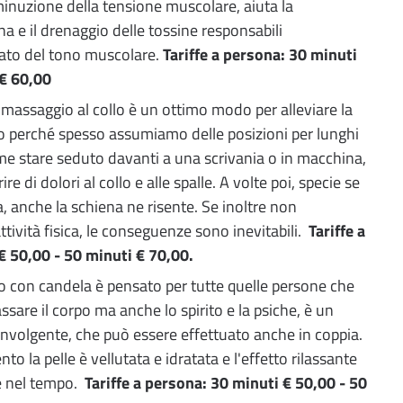
minuzione della tensione muscolare, aiuta la
a e il drenaggio delle tossine responsabili
ato del tono muscolare.
Tariffe a persona: 30 minuti
 € 60,00
Il massaggio al collo è un ottimo modo per alleviare la
o perché spesso assumiamo delle posizioni per lunghi
me stare seduto davanti a una scrivania o in macchina,
re di dolori al collo e alle spalle. A volte poi, specie se
a, anche la schiena ne risente. Se inoltre non
tività fisica, le conseguenze sono inevitabili.
Tariffe a
€ 50,00 - 50 minuti € 70,00.
io con candela è pensato per tutte quelle persone che
ssare il corpo ma anche lo spirito e la psiche, è un
volgente, che può essere effettuato anche in coppia.
nto la pelle è vellutata e idratata e l'effetto rilassante
e nel tempo.
Tariffe a persona: 30 minuti € 50,00 - 50